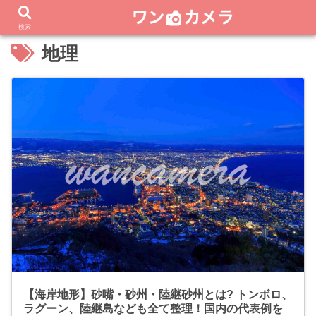
検索
地理
【海岸地形】砂嘴・砂州・陸継砂州とは? トンボロ、
ラグーン、陸継島なども全て整理！国内の代表例を