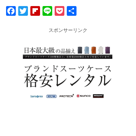
F
T
Fl
Li
P
共
a
wi
ip
n
o
有
c
tt
b
e
ck
スポンサーリンク
e
er
o
et
b
ar
o
d
o
k