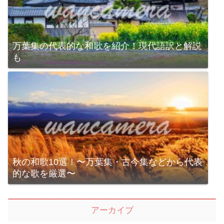
万葉集の代表的な和歌を紹介！現代語訳と解説
も
秋の和歌10選！〜万葉集・古今集などから代表
的な歌を厳選〜
アーカイブ