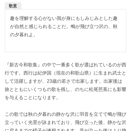
歌意
趣を理解する心がない我が身にもしみじみとした趣
が自然と感じられることだ。鴫が飛び立つ沢の、秋
の夕暮れよ。
『新古今和歌集』の中で一番多く歌が選ばれているのが西
行です。西行は紀伊国（現在の和歌山県）に生まれ武士と
して活躍しますが、23歳の若さで出家します。出家後は
旅とともにいくつもの歌を残し、のちに松尾芭蕉にも影響
を与えることになります。
この歌では秋の夕暮れの静かな沢に羽音を立てて鴫が飛び
立っていく光景が詠まれており、飛び立った後、静かな沢
に戻るまでの様子が連想されます。音が立った後はより静