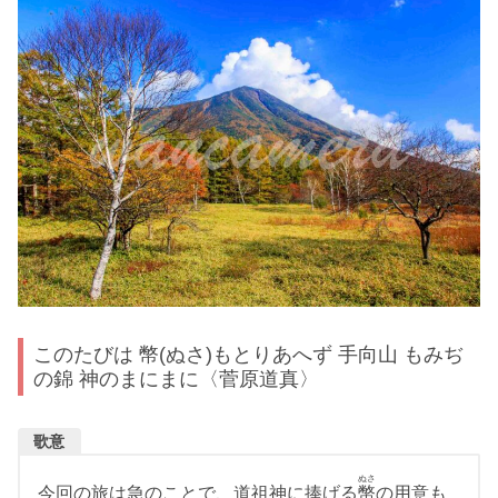
このたびは 幣(ぬさ)もとりあへず 手向山 もみぢ
の錦 神のまにまに〈菅原道真〉
歌意
ぬさ
今回の旅は急のことで、道祖神に捧げる
幣
の用意も