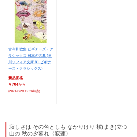
古今和歌集 ビギナーズ・ク
ラシックス 日本の古典 (角
川ソフィア文庫 81 ビギナ
ーズ・クラシックス)
新品価格
￥704
から
(2024/8/29 19:26時点)
寂しさは その色としも なかりけり 槇(まき)立つ
山の 秋の夕暮れ〈寂蓮〉