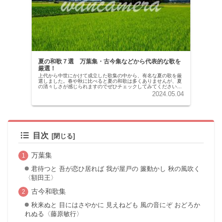
夏の和歌７選 万葉集・古今集などから代表的な歌を
厳選！
上代から中世にかけて成立した歌集の中から、有名な夏の歌を厳
選しました。春や秋に比べると夏の和歌は多くありませんが、夏
の清々しさが感じられますのでぜひチェックしてみてください！
春や秋の和歌は以前紹介していますのであわせてご覧ください。
2024.05.04
万葉集7...
目次
万葉集
君待つと 吾が恋ひ居れば 我が屋戸の 簾動かし 秋の風吹く
〈額田王〉
古今和歌集
秋来ぬと 目にはさやかに 見えねども 風の音にぞ おどろか
れぬる〈藤原敏行〉