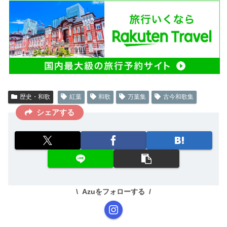
b
ar
o
d
o
k
歴史・和歌
紅葉
和歌
万葉集
古今和歌集
シェアする
Azuをフォローする