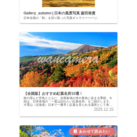
Gallery_autumn | 日本の風景写真 森田裕貴
日本全国の「秋」を切り取った写真ギャラリーページ。
【全国版】おすすめ紅葉名所10選！
秋の澄んだ空気とともに、全国各地が赤や黄色に染まる季節。今
回は、日本各地の「一度は訪れたい紅葉名所」をご紹介します。
大雪山（北海道）日本で一番早く紅葉を見られる場所として有名
な大雪山は、9月中旬から色づきが始まります。旭岳山麓までは
2025.12.15
ロープウ…