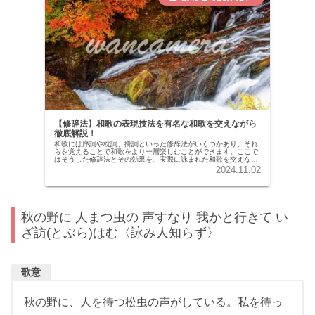
【修辞法】和歌の表現技法を有名な和歌を交えながら
徹底解説！
和歌には序詞や枕詞、掛詞といった修辞法がいくつかあり、それ
らを覚えることで和歌をより一層楽しむことができます。ここで
はそうした修辞法とその効果を、実際に詠まれた和歌を交えなが
ら解説していきます。掛詞（かけことば）掛詞は、同音異義語を
2024.11.02
和歌の中...
秋の野に 人まつ虫の 声すなり 我かと行きて い
ざ訪(とぶら)はむ〈詠み人知らず〉
歌意
秋の野に、人を待つ松虫の声がしている。私を待っ