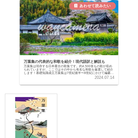
万葉集の代表的な和歌を紹介！現代語訳と解説も
万葉集は現存する日本最古の歌集です。約4,500首もの歌が収め
られていますが、ここではその中から有名な和歌を厳選して紹介
します！基礎知識成立万葉集は7世紀後半〜8世紀にかけて編纂さ
れた現存する日本最古の歌集です。全20巻、約4,500首の歌...
2024.07.14