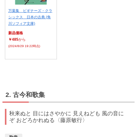
万葉集 ビギナーズ・クラ
シックス 日本の古典 (角
川ソフィア文庫)
新品価格
￥485
から
(2024/8/29 19:22時点)
古今和歌集
秋来ぬと 目にはさやかに 見えねども 風の音に
ぞ おどろかれぬる〈藤原敏行〉