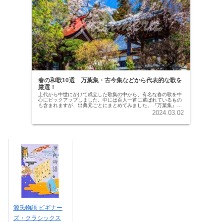
春の和歌10選 万葉集・古今集などから代表的な歌を
厳選！
上代から中世にかけて成立した歌集の中から、有名な春の歌を中
心にピックアップしました。中には百人一首に選ばれているもの
も含まれますが、出典元ごとにまとめてみました。『万葉集』7
世紀後半〜8世紀にかけて編纂された、現存する日本最古の歌集
2024.03.02
です。全...
源氏物語 ビギナー
ズ・クラシックス