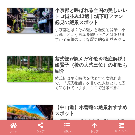
に、日ぐらし...」で始まる冒頭はとても
有名です。日本三大随筆の一つで、仏教
小京都と呼ばれる全国の美しいレ
的な無常感を軸としなが...
トロ街並み12選｜城下町ファン
必見の絶景スポット
小京都とは？その魅力と歴史的背景「小
京都」という言葉を聞いたことはありま
すか？京都のような歴史的な街並みや文
化が残る地方都市に対して使われる言葉
で、全国各地に点在しています。武家屋
敷や白壁の土蔵、石畳の小道など、江戸
紫式部が詠んだ和歌を徹底解説！
時代の情緒がそのまま残る...
娘賢子（後の大弐三位）の和歌も
紹介！
紫式部は平安時代を代表する女流作家
で、『源氏物語』を書いた人物として広
く知られています。ここでは紫式部によ
って詠まれた和歌を厳選して紹介しま
す。紫式部の生い立ち紫式部は越前守藤
原為時の娘で、為時は高名な漢学者でし
【中山道】木曽路の絶景おすすめ
た。その影響もあり、幼い頃か...
スポット
"木曽路はすべて山の中である"という書
き出しで始まる『夜明け前』は言わずと
知れた島崎藤村の名著です。島崎藤村の
ホーム
シェア
目次へ
トップ
サイドバー