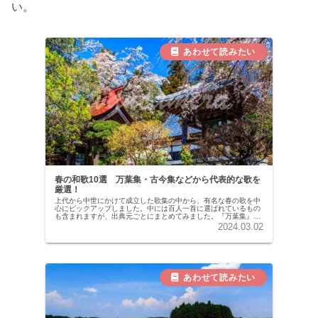
い。
春の和歌10選 万葉集・古今集などから代表的な歌を
厳選！
上代から中世にかけて成立した歌集の中から、有名な春の歌を中
心にピックアップしました。中には百人一首に選ばれているもの
も含まれますが、出典元ごとにまとめてみました。『万葉集』7
世紀後半〜8世紀にかけて編纂された、現存する日本最古の歌集
2024.03.02
です。全...