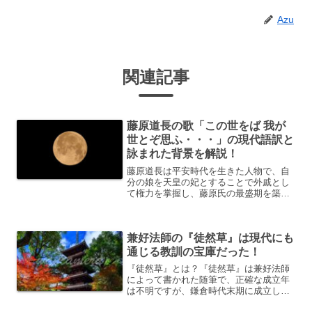
Azu
関連記事
藤原道長の歌「この世をば 我が
世とぞ思ふ・・・」の現代語訳と
詠まれた背景を解説！
藤原道長は平安時代を生きた人物で、自
分の娘を天皇の妃とすることで外戚とし
て権力を掌握し、藤原氏の最盛期を築き
上げました。今回は、道長の代表する和
歌、望月の歌を解説します。藤原道長に
ついて藤原道長は兼家の五男で、兄には
兼好法師の『徒然草』は現代にも
道隆や道兼がいます。しか...
通じる教訓の宝庫だった！
『徒然草』とは？『徒然草』は兼好法師
によって書かれた随筆で、正確な成立年
は不明ですが、鎌倉時代末期に成立した
とされています。「つれづれなるまま