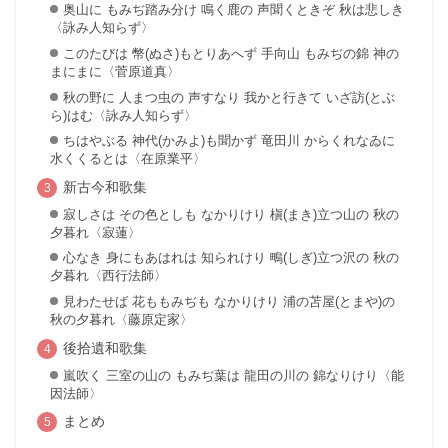
奥山に もみぢ踏み分け 鳴く鹿の 声聞くときぞ 秋は悲しき
〈詠み人知らず〉
このたびは 幣(ぬさ)もとりあへず 手向山 もみぢの錦 神の
まにまに〈菅原道真〉
秋の野に 人まつ虫の 声すなり 我かと行きて いざ訪(とぶ
ら)はむ〈詠み人知らず〉
ちはやぶる 神代(かみよ)も聞かず 竜田川 からくれなゐに
水くくるとは〈在原業平〉
新古今和歌集
寂しさは その色としも なかりけり 槇(まき)立つ山の 秋の
夕暮れ〈寂蓮〉
心なき 身にもあはれは 知られけり 鴫(しぎ)立つ沢の 秋の
夕暮れ〈西行法師〉
見わたせば 花ももみぢも なかりけり 浦の苫屋(とまや)の
秋の夕暮れ〈藤原定家〉
後拾遺和歌集
嵐吹く 三室の山の もみぢ葉は 龍田の川の 錦なりけり〈能
因法師〉
まとめ