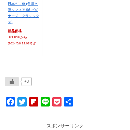
日本の古典 (角川文
庫ソフィア 96 ビギ
ナーズ・クラシック
ス)
新品価格
￥1,056
から
(2024/6/8 12:01時点)
+3
F
T
Fl
Li
P
共
a
wi
ip
n
o
有
c
tt
b
e
ck
スポンサーリンク
e
er
o
et