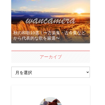
秋の和歌10選！〜万葉集・古今集など
から代表的な歌を厳選〜
アーカイブ