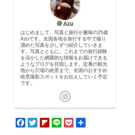
Azu
はじめまして、写真と旅行が趣味の25歳
Azuです。全国各地を旅行する中で撮り
溜めた写真を少しずつ紹介していきま
す。写真とともに、これまでの旅行経験
を活かした網羅的な情報をお届けできる
ようなブログを目指します。定番の観光
地から穴場の絶景まで、全国のおすすめ
絶景撮影スポットをお伝えしていく予定
です。
F
T
Fl
Li
P
共
a
wi
ip
n
o
有