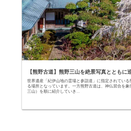
【熊野古道】熊野三山を絶景写真とともに
世界遺産「紀伊山地の霊場と参詣道」に指定されている
る場所となっています。一方熊野古道は、神仏習合を象
三山）を順に紹介していき...