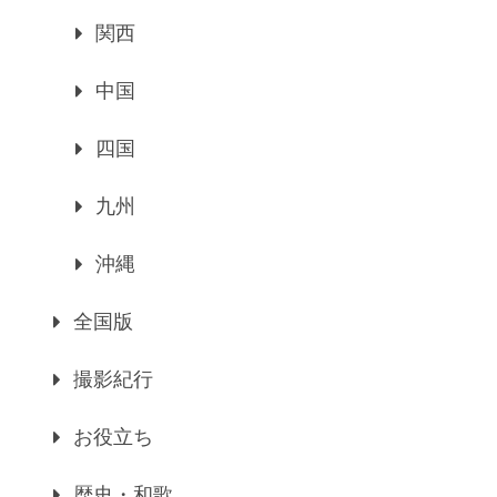
関西
中国
四国
九州
沖縄
全国版
撮影紀行
お役立ち
歴史・和歌