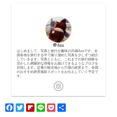
Azu
はじめまして、写真と旅行が趣味の25歳Azuです。全
国各地を旅行する中で撮り溜めた写真を少しずつ紹介
していきます。写真とともに、これまでの旅行経験を
活かした網羅的な情報をお届けできるようなブログを
目指します。定番の観光地から穴場の絶景まで、全国
のおすすめ絶景撮影スポットをお伝えしていく予定で
す。
F
T
Fl
Li
P
共
a
wi
ip
n
o
有