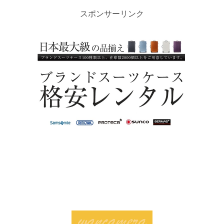
c
tt
b
e
ck
スポンサーリンク
e
er
o
et
b
ar
o
d
o
k