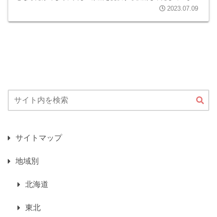
す。日本の仏教文化の歴史を示す重要な建築物であり、その五重
2023.07.09
塔の美しさや神聖さは多くの人々に魅力を与え続けてきました。
そんな全国の五重塔の中から、特におすすめな5つを北から順に
紹介します。
サイトマップ
地域別
北海道
東北