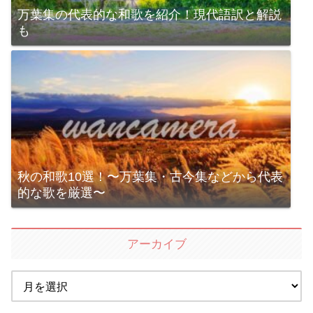
万葉集の代表的な和歌を紹介！現代語訳と解説
も
秋の和歌10選！〜万葉集・古今集などから代表
的な歌を厳選〜
アーカイブ