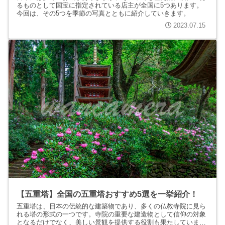
るものとして国宝に指定されている店主が全国に5つあります。
今回は、その5つを季節の写真とともに紹介していきます。
2023.07.15
【五重塔】全国の五重塔おすすめ5選を一挙紹介！
五重塔は、日本の伝統的な建築物であり、多くの仏教寺院に見ら
れる塔の形式の一つです。寺院の重要な建造物として信仰の対象
となるだけでなく、美しい景観を提供する役割も果たしていま