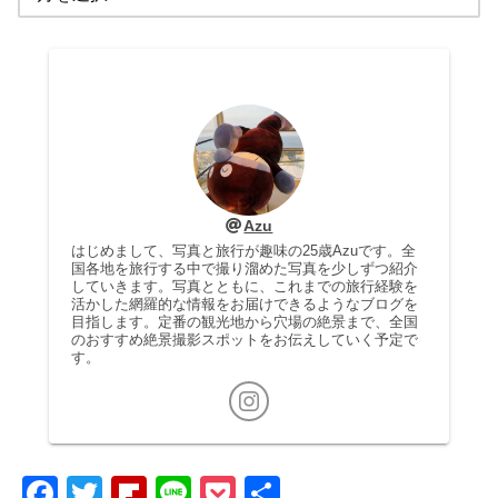
Azu
はじめまして、写真と旅行が趣味の25歳Azuです。全
国各地を旅行する中で撮り溜めた写真を少しずつ紹介
していきます。写真とともに、これまでの旅行経験を
活かした網羅的な情報をお届けできるようなブログを
目指します。定番の観光地から穴場の絶景まで、全国
のおすすめ絶景撮影スポットをお伝えしていく予定で
す。
F
T
Fl
Li
P
共