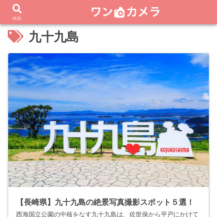
検索
九十九島
【長崎県】九十九島の絶景写真撮影スポット５選！
西海国立公園の中核をなす九十九島は、佐世保から平戸にかけて