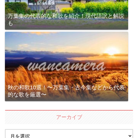
万葉集の代表的な和歌を紹介！現代語訳と解説
も
秋の和歌10選！〜万葉集・古今集などから代表
的な歌を厳選〜
アーカイブ