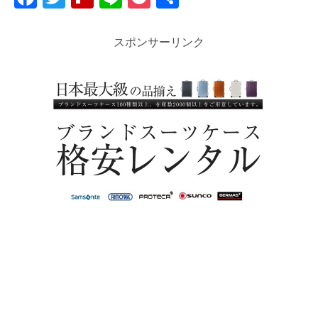
a
wi
ip
n
o
有
c
tt
b
e
ck
スポンサーリンク
e
er
o
et
b
ar
o
d
o
k