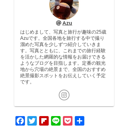
Azu
はじめまして、写真と旅行が趣味の25歳
Azuです。全国各地を旅行する中で撮り
溜めた写真を少しずつ紹介していきま
す。写真とともに、これまでの旅行経験
を活かした網羅的な情報をお届けできる
ようなブログを目指します。定番の観光
地から穴場の絶景まで、全国のおすすめ
絶景撮影スポットをお伝えしていく予定
です。
F
T
Fl
Li
P
共
a
wi
ip
n
o
有