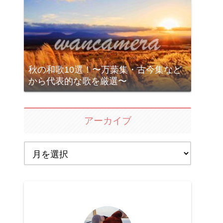
秋の和歌10選！〜万葉集・古今集など
から代表的な歌を厳選〜
アーカイブ