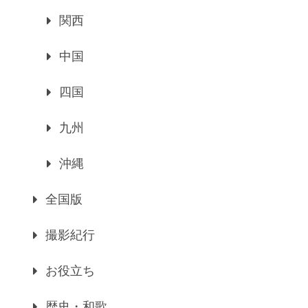
関西
中国
四国
九州
沖縄
全国版
撮影紀行
お役立ち
歴史・和歌