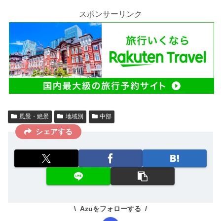
e
er
o
et
スポンサーリンク
b
ar
o
d
o
k
風景・絶景
地域別
中部
シェアする
Azuをフォローする