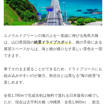
エメラルドグリーンの海の上を一直線に伸びる角島大橋
は、山口県屈指の
絶景ドライブスポット
。橋の手前にある
展望スペースからは、海と橋が織りなす美しい景色を一望
できます。
車でそのまま渡ることができるため、ドライブコースにも
組み込みやすいのが魅力。秋吉台とは異なる“海の絶景”を
楽しめます。
全長1,780mで完成当初は無料で渡れる日本最長の橋でし
たが、現在は古宇利大橋（沖縄県・全長1,960m）、新北