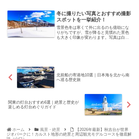
毛郡屋久島町になります。屋久島の西側
12ｋｍの海上にある口永良部島とともに
屋久島国立公園に...
冬に撮りたい写真とおすすめ撮影
スポットを一挙紹介！
雪景色冬は寒くて外に出るのも億劫にな
りがちですが、雪が降ると見慣れた景色
も大きく印象が変わります。写真は白鳥
山から見た霧島連山最高峰の韓国岳（か
らくにだけ）の雪景色です。標高1,700
mで霧島錦江湾国立公園に属します。硫
黄山の活動が活発に...
北前船の寄港地10選｜日本海を北から南
へ巡る歴史旅
関東の灯台おすすめ6選｜絶景と歴史が
楽しめる灯台めぐりガイド
ホーム
風景・絶景
【2026年最新】秋吉台が世界
ジオパークに！カルスト地形の絶景と周辺観光モデルコースを徹底解
説（山口）