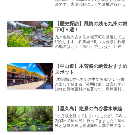
帯です。火山活動によって形成された独
特の地形と、透き通った空気、豊かな
森、そして四季折々に表情を変える自然
が織りなす景色は、訪れるたびに新しい
【歴史探訪】風情の残る九州の城
感動を与えてくれ...
下町５選！
九州各地の古き良き城下町を厳選してご
紹介します。杵築城下町（大分県）杵築
の地名は元々「木付」でしたが、江戸幕
府の朱印状に誤って「杵築」と記されて
以来「杵築」城になりました。杵築城か
ら伸びる谷町通りを挟み、向かい合うよ
【中山道】木曽路の絶景おすすめ
うに塩屋の坂と酢屋の坂が...
スポット
"木曽路はすべて山の中である"という書
き出しで始まる『夜明け前』は言わずと
知れた島崎藤村の名著です。島崎藤村の
記した通り、中山道（特に木曽路）は四
方を山に囲まれた宿場が多く残ってお
り、往時の様子を伺える貴重な町並及び
【屋久島】絶景の白谷雲水峡編
道路が多く存在しています。絶景箇所も
多く、撮影スポットとしても最適です。
1ヶ月以上経ってしまいましたが、GWに
ぜひ一度は行ってみてください。
2泊3日で屋久島に行ってきました！屋久
島とは屋久島は鹿児島県大隅半島の南
60kmの海上に位置し、住所は鹿児島県熊