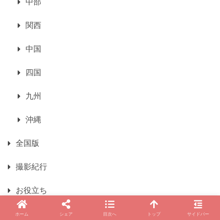
中部
関西
中国
四国
九州
沖縄
全国版
撮影紀行
お役立ち
歴史・和歌
ホーム
シェア
目次へ
トップ
サイドバー