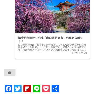
清少納言ゆかりの地「山口県防府市」の観光スポッ
ト！
山口県防府市は『枕草子』の作者として有名な清少納言が少女時
代を過ごした地です。この地に周防守として赴任した清少納言の
父、清原元輔と共にやってきたと言われています。今回はそんな
防府市の観光スポットをご紹介します！防府天満宮防府天満宮は
2024.02.29
菅原道真…
F
T
Fl
Li
P
共
a
wi
ip
n
o
有
c
tt
b
e
ck