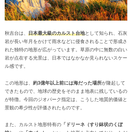
秋吉台は、
日本最大級のカルスト台地
として知られ、石灰
岩が長い年月をかけて雨水などに侵食されることで形成さ
れた独特の地形が広がっています。草原の中に無数の白い
岩が点在する光景は、日本ではなかなか見られないスケー
ル感です。
この地形は、
約3億年以上前には海だった場所
が隆起して
できたもので、地球の歴史をそのまま地表に残しているの
が特徴。今回のジオパーク指定は、こうした地質的価値と
景観の希少性が評価されたものです。
また、カルスト地形特有の
「ドリーネ（すり鉢状のくぼ