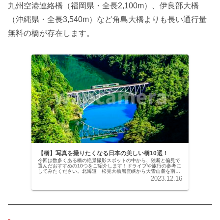
九州空港連絡橋（福岡県・全長2,100m）、伊良部大橋
（沖縄県・全長3,540m）など角島大橋よりも長い通行量
無料の橋が存在します。
【橋】写真を撮りたくなる日本の美しい橋10選！
今回は数多くある橋の絶景撮影スポットの中から、独断と偏見で
選んだおすすめの10つをご紹介します！ドライブや旅行の参考に
してみたください。北海道 松見大橋層雲峡から大雪山麓を南下
していく途中にある三国峠は北海道内で最も標高の高い場所とし
2023.12.16
て知ら…