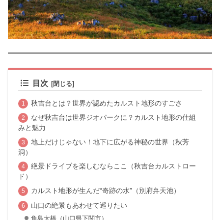
目次
秋吉台とは？世界が認めたカルスト地形のすごさ
なぜ秋吉台は世界ジオパークに？カルスト地形の仕組
みと魅力
地上だけじゃない！地下に広がる神秘の世界（秋芳
洞）
絶景ドライブを楽しむならここ（秋吉台カルストロー
ド）
カルスト地形が生んだ“奇跡の水”（別府弁天池）
山口の絶景もあわせて巡りたい
角島大橋（山口県下関市）