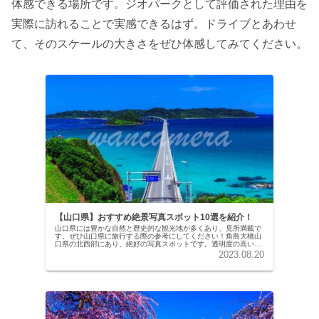
体感できる場所です。ジオパークとして評価された理由を
実際に訪れることで実感できるはず。ドライブとあわせ
て、そのスケールの大きさをぜひ体感してみてください。
【山口県】おすすめ絶景写真スポット10選を紹介！
山口県には豊かな自然と歴史的な観光地が多くあり、見所満載で
す。ぜひ山口県に旅行する際の参考にしてください！角島大橋山
口県の北西部にあり、絶好の写真スポットです。透明度の高い綺
麗な海と、角島へ続く全長1,780mの橋は、まるで沖縄へ来たか
2023.08.20
のよ…