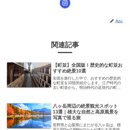
Azu
関連記事
【町並】全国版！歴史的な町並お
すすめ絶景10選
全国を旅行した中で、おすすめの歴史的
な町並を10箇所紹介します。江戸時代の
古い町並から、明治時代の近現代の町並
まで幅広く紹介しています。有名どころ
からニッチなところまで様々紹介してい
ます。このブログを参考に出かけてみて
八ヶ岳周辺の絶景観光スポット
ください。
13選｜雄大な自然と高原風景を
写真で巡る旅
長野県と山梨県にまたがる八ヶ岳は、標
高2,000〜2,899mの山々が連なる高原地