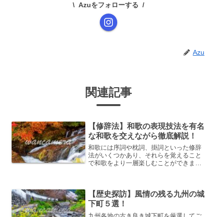
Azuをフォローする
Azu
関連記事
【修辞法】和歌の表現技法を有名
な和歌を交えながら徹底解説！
和歌には序詞や枕詞、掛詞といった修辞
法がいくつかあり、それらを覚えること
で和歌をより一層楽しむことができま
す。ここではそうした修辞法とその効果
を、実際に詠まれた和歌を交えながら解
説していきます。掛詞（かけことば）掛
【歴史探訪】風情の残る九州の城
詞は、同音異義語を和歌の中...
下町５選！
九州各地の古き良き城下町を厳選してご