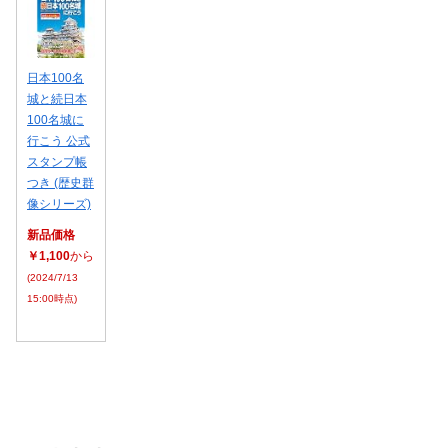
日本100名
城と続日本
100名城に
行こう 公式
スタンプ帳
つき (歴史群
像シリーズ)
新品価格
￥1,100
から
(2024/7/13
15:00時点)