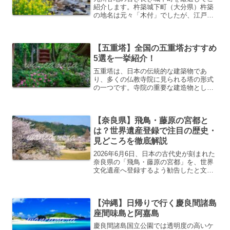
紹介します。杵築城下町（大分県）杵築
の地名は元々「木付」でしたが、江戸幕
府の朱印状に誤って「杵築」と記されて
以来「杵築」城になりました。杵築城か
ら伸びる谷町通りを挟み、向かい合うよ
【五重塔】全国の五重塔おすすめ
うに塩屋の坂と酢屋の坂が...
5選を一挙紹介！
五重塔は、日本の伝統的な建築物であ
り、多くの仏教寺院に見られる塔の形式
の一つです。寺院の重要な建造物として
信仰の対象となるだけでなく、美しい景
観を提供する役割も果たしています。日
本の仏教文化の歴史を示す重要な建築物
【奈良県】飛鳥・藤原の宮都と
であり、その五重塔の美しさや神聖さは
多くの人々に魅力を与え続けてきまし
は？世界遺産登録で注目の歴史・
た。そんな全国の五重塔の中から、特に
見どころを徹底解説
おすすめな5つを北から順に紹介します。
2026年6月6日、日本の古代史が刻まれた
奈良県の「飛鳥・藤原の宮都」を、世界
文化遺産へ登録するよう勧告したと文化
庁より発表されました。飛鳥時代から藤
原京の時代にかけて、この地は日本とい
う国家の"かたち"が生まれた場所です。
【沖縄】日帰りで行く慶良間諸島
天皇制度の確立、...
座間味島と阿嘉島
慶良間諸島国立公園では透明度の高いケ