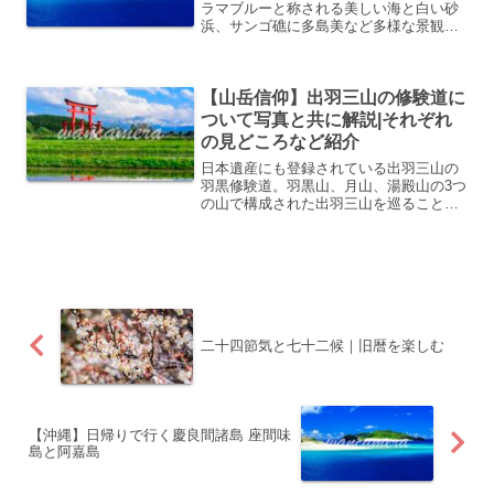
ラマブルーと称される美しい海と白い砂
浜、サンゴ礁に多島美など多様な景観を
楽しむことができます。主な島は渡嘉敷
島（とかしきじま）・座間味島（ざまみ
じま）・阿嘉島（あかじま）で、沖縄本
【山岳信仰】出羽三山の修験道に
島からフェリーか高速船で...
ついて写真と共に解説|それぞれ
の見どころなど紹介
日本遺産にも登録されている出羽三山の
羽黒修験道。羽黒山、月山、湯殿山の3つ
の山で構成された出羽三山を巡ること
で、「生まれかわりの旅」ができるとし
て、古来から信仰が続けられています。
国宝の羽黒山五重塔をはじめとした数々
の文化財が残り、また月山...
二十四節気と七十二候｜旧暦を楽しむ
【沖縄】日帰りで行く慶良間諸島 座間味
島と阿嘉島