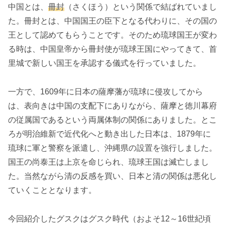
中国とは、
冊封
（さくほう）という関係で結ばれていまし
た。冊封とは、中国国王の臣下となる代わりに、その国の
王として認めてもらうことです。そのため琉球国王が変わ
る時は、中国皇帝から冊封使が琉球王国にやってきて、首
里城で新しい国王を承認する儀式を行っていました。
一方で、1609年に日本の薩摩藩が琉球に侵攻してから
は、表向きは中国の支配下にありながら、薩摩と徳川幕府
の従属国であるという両属体制の関係にありました。とこ
ろが明治維新で近代化へと動き出した日本は、1879年に
琉球に軍と警察を派遣し、沖縄県の設置を強行しました。
国王の尚泰王は上京を命じられ、琉球王国は滅亡しまし
た。当然ながら清の反感を買い、日本と清の関係は悪化し
ていくこととなります。
今回紹介したグスクはグスク時代（およそ12～16世紀頃