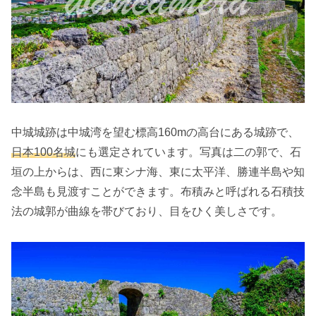
中城城跡は中城湾を望む標高160mの高台にある城跡で、
日本100名城
にも選定されています。写真は二の郭で、石
垣の上からは、西に東シナ海、東に太平洋、勝連半島や知
念半島も見渡すことができます。布積みと呼ばれる石積技
法の城郭が曲線を帯びており、目をひく美しさです。