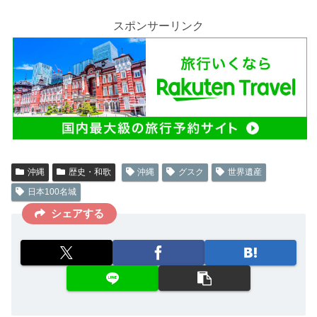
c
tt
b
e
ck
e
er
o
et
スポンサーリンク
b
ar
o
d
o
k
沖縄
歴史・和歌
沖縄
グスク
世界遺産
日本100名城
シェアする