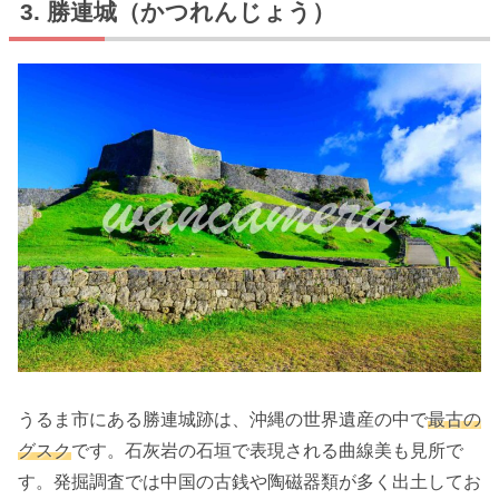
勝連城（かつれんじょう）
うるま市にある勝連城跡は、沖縄の世界遺産の中で
最古の
グスク
です。石灰岩の石垣で表現される曲線美も見所で
す。発掘調査では中国の古銭や陶磁器類が多く出土してお