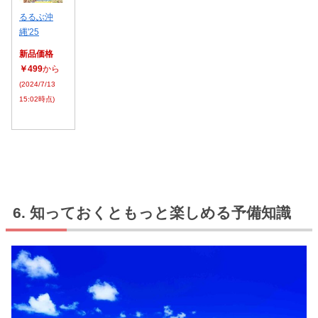
るるぶ沖
縄'25
新品価格
￥499
から
(2024/7/13
15:02時点)
知っておくともっと楽しめる予備知識