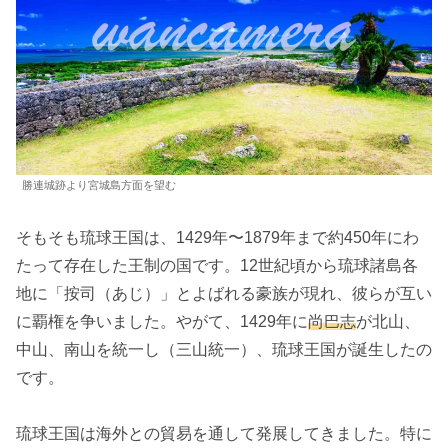
勝連城跡より宮城島方面を望む
そもそも琉球王国は、1429年〜1879年まで約450年にわ
たって存在した王制の国です。12世紀頃から琉球諸島各
地に「按司（あじ）」とよばれる豪族が現れ、彼らが互い
に覇権を争いました。やがて、1429年に
尚巴志
が北山、
中山、南山を統一し（三山統一）、琉球王国が誕生したの
です。
琉球王国は海外との貿易を通して発展してきました。特に