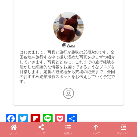
Azu
はじめまして、写真と旅行が趣味の25歳Azuです。全
国各地を旅行する中で撮り溜めた写真を少しずつ紹介
していきます。写真とともに、これまでの旅行経験を
活かした網羅的な情報をお届けできるようなブログを
目指します。定番の観光地から穴場の絶景まで、全国
のおすすめ絶景撮影スポットをお伝えしていく予定で
す。
F
T
Fl
Li
P
共
a
wi
ip
n
o
有
ホーム
シェア
目次へ
トップ
サイドバー