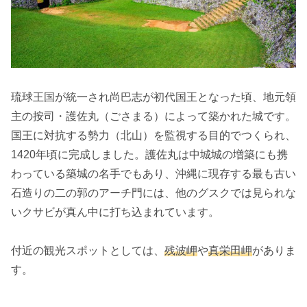
琉球王国が統一され尚巴志が初代国王となった頃、地元領
主の按司・護佐丸（ごさまる）によって築かれた城です。
国王に対抗する勢力（北山）を監視する目的でつくられ、
1420年頃に完成しました。護佐丸は中城城の増築にも携
わっている築城の名手でもあり、沖縄に現存する最も古い
石造りの二の郭のアーチ門には、他のグスクでは見られな
いクサビが真ん中に打ち込まれています。
付近の観光スポットとしては、
残波岬
や
真栄田岬
がありま
す。