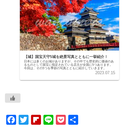
【城】国宝天守5城を絶景写真とともに一挙紹介！
日本には多くのお城がありますが、その中でも歴史的に価値のあ
るものとして国宝に指定されている店主が全国に5つあります。
今回は、その5つを季節の写真とともに紹介していきます。
2023.07.15
F
T
Fl
Li
P
共
a
wi
ip
n
o
有