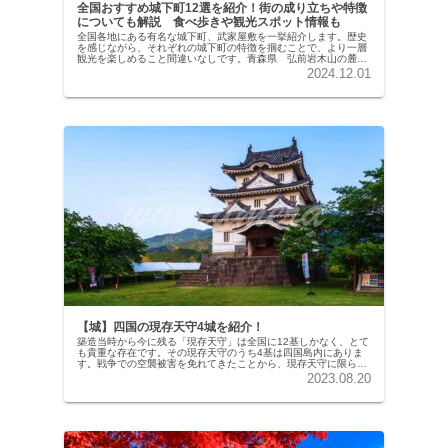
全国おすすめ城下町12選を紹介！街の成り立ちや特徴
についても解説 食べ歩きや観光スポット情報も
全国各地にある有名な城下町、武家屋敷を一挙紹介します。歴史
を感じながら、それぞれの城下町の特徴を掴むことで、より一層
観光を楽しめること間違いなしです。青森県 弘前岩木山の麓、
弘前の中心街には現存天守・弘前城があり、その周辺には城下町
2024.12.01
が広がり...
【城】四国の現存天守4城を紹介！
築造当時から今に残る「現存天守」は全国に12基しかなく、とて
も貴重な存在です。その現存天守のうち4基は四国島内にありま
す。戦争での空襲被害を免れてきたことから、現存天守に限らず
貴重な文化財がたくさん残っている場所として知られています。
2023.08.20