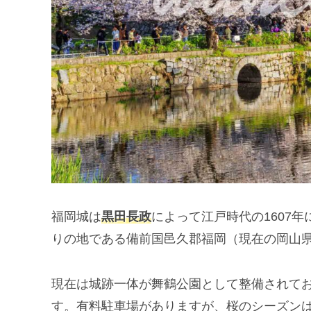
福岡城は
黒田長政
によって江戸時代の1607
りの地である備前国邑久郡福岡（現在の岡山
現在は城跡一体が舞鶴公園として整備されて
す。有料駐車場がありますが、桜のシーズン