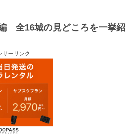
縄編 全16城の見どころを一挙紹
ンサーリンク