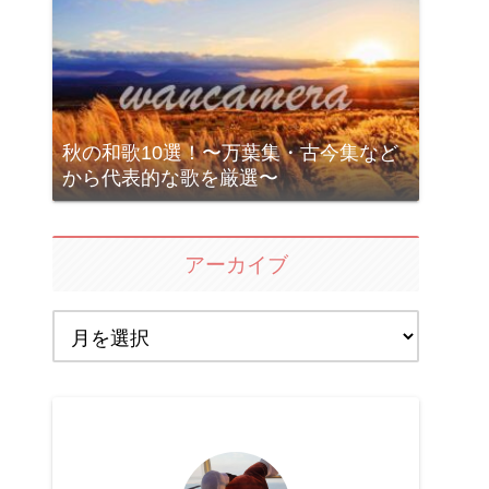
秋の和歌10選！〜万葉集・古今集など
から代表的な歌を厳選〜
アーカイブ