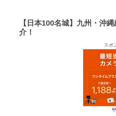
【日本100名城】九州・沖
介！
スポ