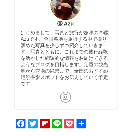
Azu
はじめまして、写真と旅行が趣味の25歳
Azuです。全国各地を旅行する中で撮り
溜めた写真を少しずつ紹介していきま
す。写真とともに、これまでの旅行経験
を活かした網羅的な情報をお届けできる
ようなブログを目指します。定番の観光
地から穴場の絶景まで、全国のおすすめ
絶景撮影スポットをお伝えしていく予定
です。
F
T
Fl
Li
P
共
a
wi
ip
n
o
有