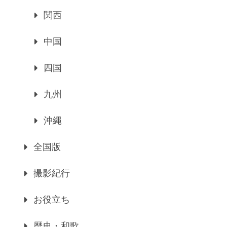
関西
中国
四国
九州
沖縄
全国版
撮影紀行
お役立ち
歴史・和歌